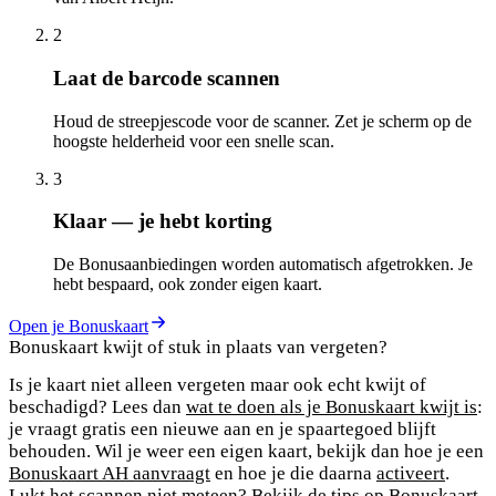
2
Laat de barcode scannen
Houd de streepjescode voor de scanner. Zet je scherm op de
hoogste helderheid voor een snelle scan.
3
Klaar — je hebt korting
De Bonusaanbiedingen worden automatisch afgetrokken. Je
hebt bespaard, ook zonder eigen kaart.
Open je Bonuskaart
Bonuskaart kwijt of stuk in plaats van vergeten?
Is je kaart niet alleen vergeten maar ook echt kwijt of
beschadigd? Lees dan
wat te doen als je Bonuskaart kwijt is
:
je vraagt gratis een nieuwe aan en je spaartegoed blijft
behouden. Wil je weer een eigen kaart, bekijk dan hoe je een
Bonuskaart AH aanvraagt
en hoe je die daarna
activeert
.
Lukt het scannen niet meteen? Bekijk de tips op
Bonuskaart