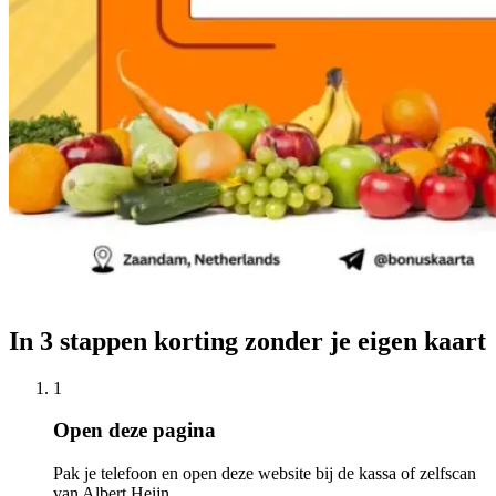
In 3 stappen korting zonder je eigen kaart
1
Open deze pagina
Pak je telefoon en open deze website bij de kassa of zelfscan
van Albert Heijn.