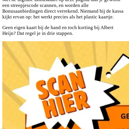
een streepjescode scannen, en worden alle
Bonusaanbiedingen direct verrekend. Niemand bij de kassa
kijkt ervan op: het werkt precies als het plastic kaartje.
Geen eigen kaart bij de hand en toch korting bij Albert
Heijn? Dat regel je in drie stappen.