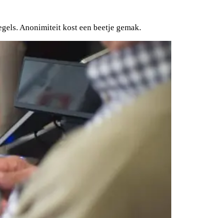
egels. Anonimiteit kost een beetje gemak.