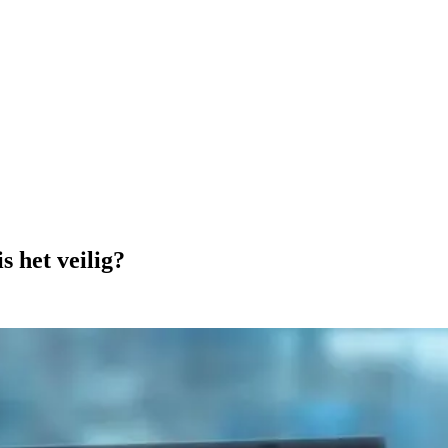
 het veilig?