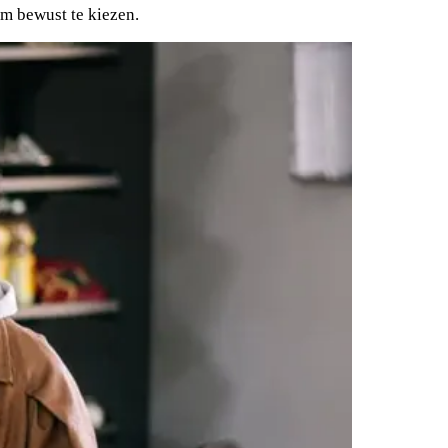
om bewust te kiezen.