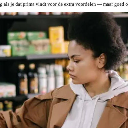
rg als je dat prima vindt voor de extra voordelen — maar goed 