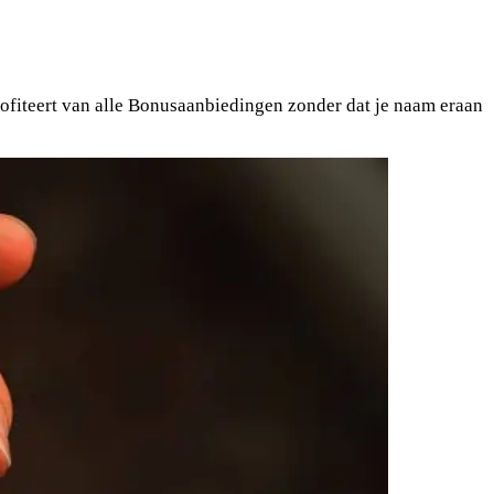
profiteert van alle Bonusaanbiedingen zonder dat je naam eraan