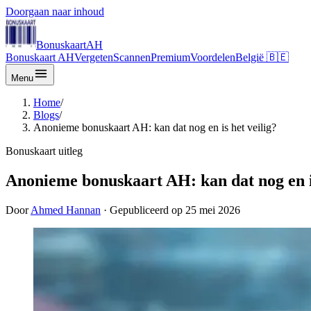
Doorgaan naar inhoud
Bonuskaart
AH
Bonuskaart AH
Vergeten
Scannen
Premium
Voordelen
België 🇧🇪
Menu
Home
/
Blogs
/
Anonieme bonuskaart AH: kan dat nog en is het veilig?
Bonuskaart uitleg
Anonieme bonuskaart AH: kan dat nog en is
Door
Ahmed Hannan
· Gepubliceerd op
25 mei 2026